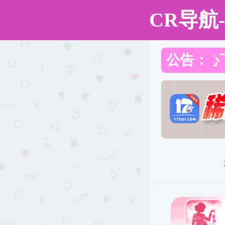
成人短视频
成人短视频
成人短视频
成人短视频
师资
简介
党建
招生就业