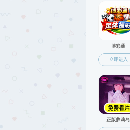
02
06月
15
05月
15