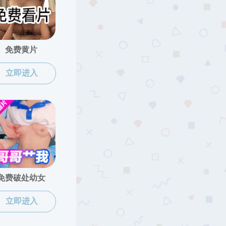
当前位置：
成人短视频
>
招生就业
>
招生
>
本科生招生
三商融合 开拓创新——建设数字化时代有...