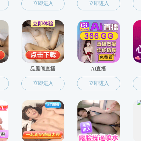
专业介绍丨不了解物流管理专业？小招
专业介绍丨不了解旅游管理（中法合作