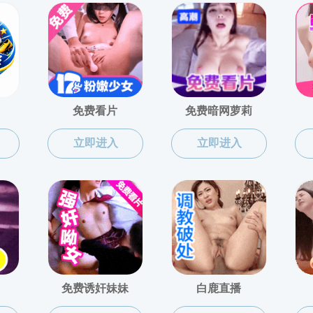
旅游管理（中外合作办学），你想知道
专业介绍丨不了解工程管理专业？小招
专业介绍丨不了解会计学专业？小招帮