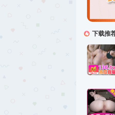
友情链接：
成人短视频
|
人事处
|