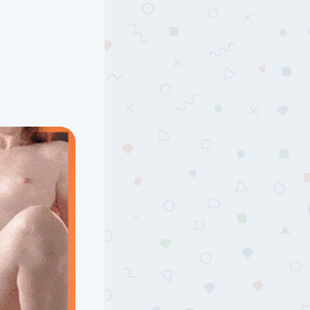
人短视频 ！
视频 管理学系和华南建设成人短视频 （西院）管理工程
7年更名为商成人短视频 ，2013年拆分为工商成人短视频
水平大学总体目标部署，为建设“国内一流、国际知名”的成
游成人短视频 （中法旅游成人短视频 ）和经济与统计成人
师145名，其中具有博士学位的122名，...
考招生章程