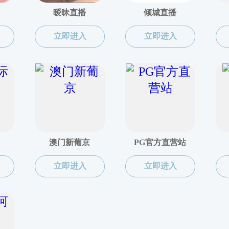
专业介绍丨不了解工商管理专业？小招
专业介绍丨不了解电子商务专业？小招