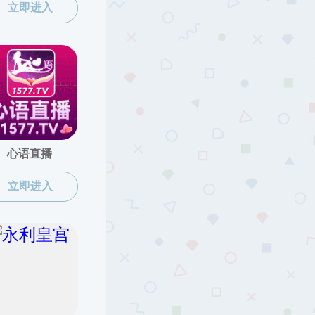
帮你！
办学）专业？小招帮你！