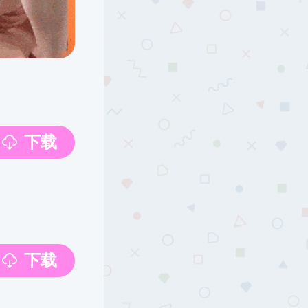
尾页
页
图书馆
|
档案馆
|
国际交流与合作处